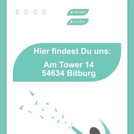



