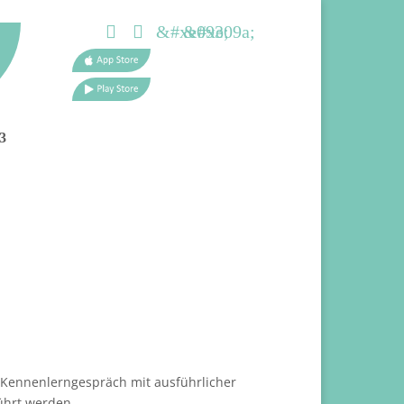


&#xe093;
&#xe09a;
s Kennenlerngespräch mit ausführlicher
ührt werden.