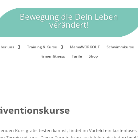
Bewegung die Dein Leben
verändert!
ber uns
Training & Kurse
MamaWORKOUT
Schwimmkurse
Firmenfitness
Tarife
Shop
äventionskurse
enden Kurs gratis testen kannst, findet im Vorfeld ein kostenlose
inen Termin mit uns. Dieser Termin kann auch telefonisch durchgef