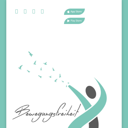



