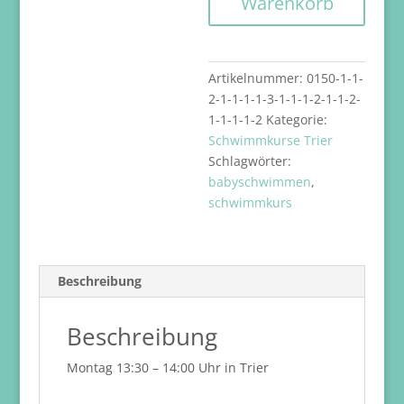
Warenkorb
13:30
Uhr
-
05.10.
Artikelnummer:
0150-1-1-
–
2-1-1-1-1-3-1-1-1-2-1-1-2-
07.12.2026
1-1-1-1-2
Kategorie:
Menge
Schwimmkurse Trier
Schlagwörter:
babyschwimmen
,
schwimmkurs
Beschreibung
Beschreibung
Montag 13:30 – 14:00 Uhr in Trier