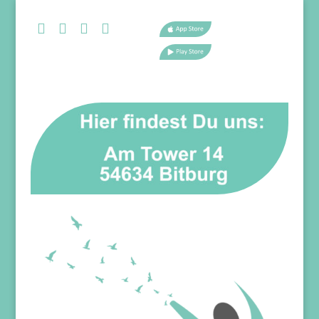



