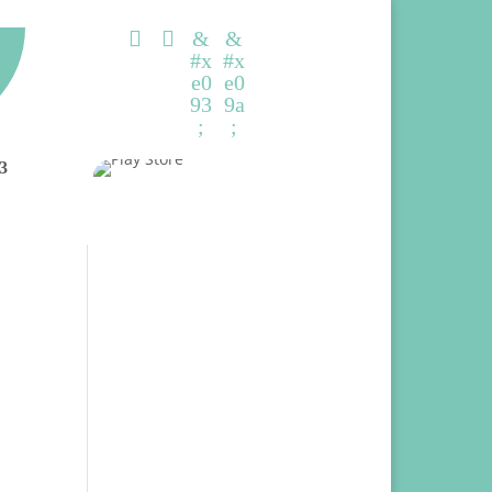


&
&
#x
#x
e0
e0
93
9a
;
;