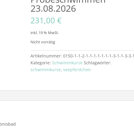
23.08.2026
231,00
€
inkl. 19 % MwSt.
Nicht vorrätig
Artikelnummer:
0150-1-1-2-1-1-1-1-1-1-1-3-1-1-3-3-
Kategorie:
Schwimmkurse
Schlagwörter:
schwimmkurse
,
seepferdchen
ebnisbad