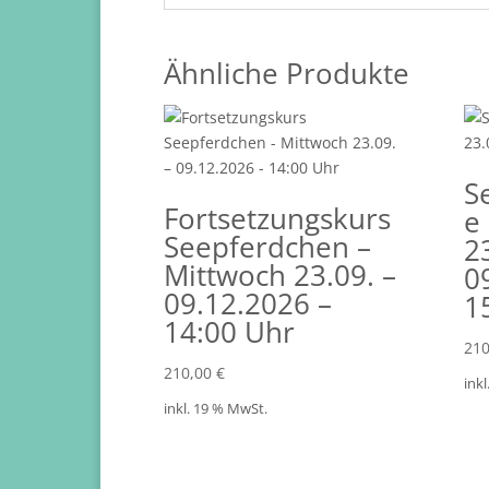
Ähnliche Produkte
S
Fortsetzungskurs
e
Seepferdchen –
2
Mittwoch 23.09. –
0
09.12.2026 –
1
14:00 Uhr
21
210,00
€
ink
inkl. 19 % MwSt.