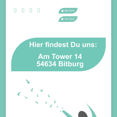



