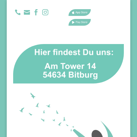



